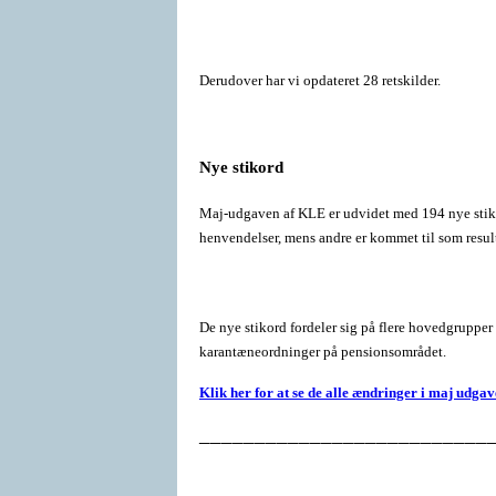
Derudover har vi opdateret 28 retskilder.
Nye stikord
Maj-udgaven af KLE er udvidet med 194 nye stikord,
henvendelser, mens andre er kommet til som result
De nye stikord fordeler sig på flere hovedgruppe
karantæneordninger på pensionsområdet.
Klik her for at se de alle ændringer i maj udga
__________________________