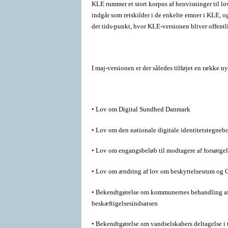
KLE rummer et stort korpus af henvisninger til l
indgår som retskilder i de enkelte emner i KLE, o
det tids-punkt, hvor KLE-versionen bliver offentl
I maj-versionen er der således tilføjet en række nye
• Lov om Digital Sundhed Danmark
• Lov om den nationale digitale identitetstegneb
• Lov om engangsbeløb til modtagere af forsørgel
• Lov om ændring af lov om beskyttelsesrum og
• Bekendtgørelse om kommunernes behandling af p
beskæftigelsesindsatsen
• Bekendtgørelse om vandselskabers deltagelse i 