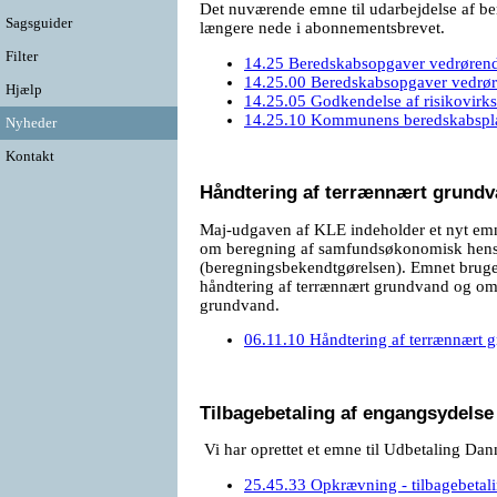
Det nuværende emne til udarbejdelse af b
Sagsguider
længere nede i abonnementsbrevet.
Filter
14.25 Beredskabsopgaver vedrørend
14.25.00 Beredskabsopgaver vedrøre
Hjælp
14.25.05 Godkendelse af risikovirk
14.25.10 Kommunens beredskabspla
Nyheder
Kontakt
Håndtering af terrænnært grund
Maj-udgaven af KLE indeholder et nyt emn
om beregning af samfundsøkonomisk hensi
(beregningsbekendtgørelsen). Emnet bruge
håndtering af terrænnært grundvand og om 
grundvand.
06.11.10 Håndtering af terrænnært 
Tilbagebetaling af engangsydelse
Vi har oprettet et emne til Udbetaling Da
25.45.33 Opkrævning - tilbagebetal