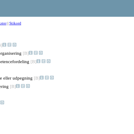
ster
|
Stikord
B]
organisering
[B]
petencefordeling
[B]
se eller udpegning
[B]
ering
[B]