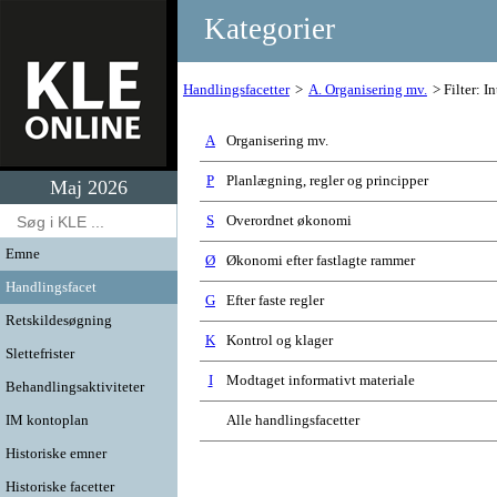
Kategorier
Handlingsfacetter
A. Organisering mv.
Filter: In
A
Organisering mv.
P
Planlægning, regler og principper
Maj 2026
S
Overordnet økonomi
Emne
Ø
Økonomi efter fastlagte rammer
Handlingsfacet
G
Efter faste regler
Retskildesøgning
K
Kontrol og klager
Slettefrister
I
Modtaget informativt materiale
Behandlingsaktiviteter
IM kontoplan
Alle handlingsfacetter
Historiske emner
Historiske facetter