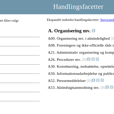
Handlingsfacetter
Ekspandér indenfor handlingsfacetter:
Servicetek
tet filter valgt
A. Organisering mv.
A00. Organisering mv. i almindelighed
[
A08. Foreningers og ikke-officielle råds 
A21. Administrativ organisering og kom
A26. Procedurer mv.
[B]
A30. Konstituering, nedsættelse, oprettel
A50. Informationsudarbejdelse og public
A52. Pressemeddelelser
[B]
A53. Aktindsigtsanmodning mv.
[B]